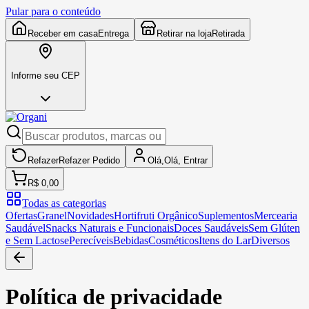
Pular para o conteúdo
Receber em casa
Entrega
Retirar na loja
Retirada
Informe seu CEP
Refazer
Refazer
Pedido
Olá,
Olá,
Entrar
R$ 0,00
Todas as categorias
Ofertas
Granel
Novidades
Hortifruti Orgânico
Suplementos
Mercearia
Saudável
Snacks Naturais e Funcionais
Doces Saudáveis
Sem Glúten
e Sem Lactose
Perecíveis
Bebidas
Cosméticos
Itens do Lar
Diversos
Política de privacidade