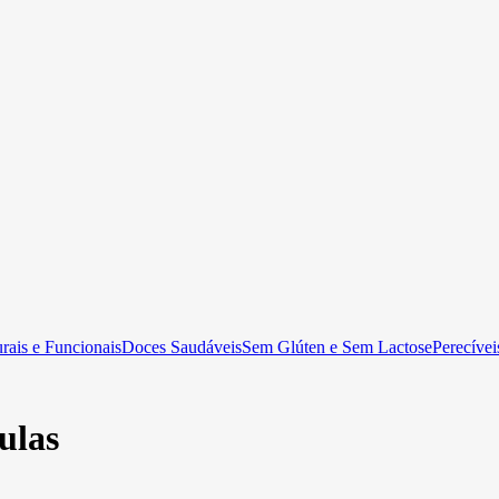
rais e Funcionais
Doces Saudáveis
Sem Glúten e Sem Lactose
Perecívei
ulas