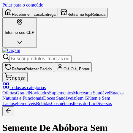
Pular para o conteúdo
Receber em casa
Entrega
Retirar na loja
Retirada
Informe seu CEP
Refazer
Refazer
Pedido
Olá,
Olá,
Entrar
R$ 0,00
Todas as categorias
Ofertas
Granel
Novidades
Suplementos
Mercearia Saudável
Snacks
Naturais e Funcionais
Doces Saudáveis
Sem Glúten e Sem
Lactose
Perecíveis
Bebidas
Cosméticos
Itens do Lar
Diversos
Semente De Abóbora Sem