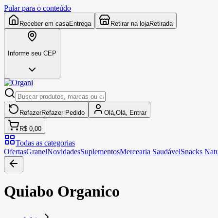
Pular para o conteúdo
Receber em casa
Entrega
Retirar na loja
Retirada
Informe seu CEP
Refazer
Refazer
Pedido
Olá,
Olá,
Entrar
R$ 0,00
Todas as categorias
Ofertas
Granel
Novidades
Suplementos
Mercearia Saudável
Snacks Natu
Quiabo Organico