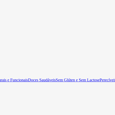
rais e Funcionais
Doces Saudáveis
Sem Glúten e Sem Lactose
Perecívei