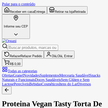
Pular para o conteúdo
Receber em casa
Entrega
Retirar na loja
Retirada
Informe seu CEP
Refazer
Refazer
Pedido
Olá,
Olá,
Entrar
R$ 0,00
Todas as categorias
Ofertas
Granel
Novidades
Suplementos
Mercearia Saudável
Snacks
Naturais e Funcionais
Doces Saudáveis
Sem Glúten e Sem
Lactose
Perecíveis
Bebidas
Cosméticos
Itens do Lar
Diversos
Proteina Vegan Tasty Torta De