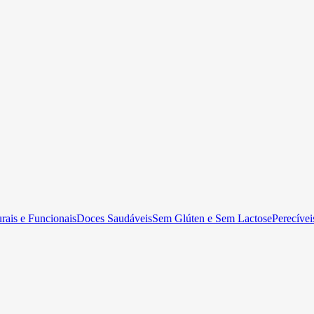
rais e Funcionais
Doces Saudáveis
Sem Glúten e Sem Lactose
Perecívei