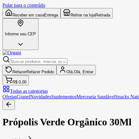
Pular para o conteúdo
Receber em casa
Entrega
Retirar na loja
Retirada
Informe seu CEP
Refazer
Refazer
Pedido
Olá,
Olá,
Entrar
R$ 0,00
Todas as categorias
Ofertas
Granel
Novidades
Suplementos
Mercearia Saudável
Snacks Natu
Própolis Verde Orgânico 30Ml