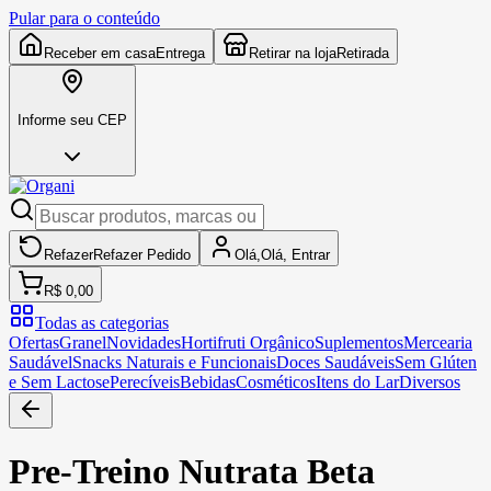
Pular para o conteúdo
Receber em casa
Entrega
Retirar na loja
Retirada
Informe seu CEP
Refazer
Refazer
Pedido
Olá,
Olá,
Entrar
R$ 0,00
Todas as categorias
Ofertas
Granel
Novidades
Hortifruti Orgânico
Suplementos
Mercearia
Saudável
Snacks Naturais e Funcionais
Doces Saudáveis
Sem Glúten
e Sem Lactose
Perecíveis
Bebidas
Cosméticos
Itens do Lar
Diversos
Pre-Treino Nutrata Beta