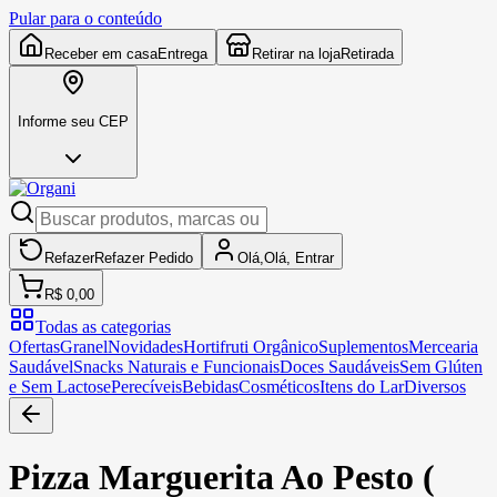
Pular para o conteúdo
Receber em casa
Entrega
Retirar na loja
Retirada
Informe seu CEP
Refazer
Refazer
Pedido
Olá,
Olá,
Entrar
R$ 0,00
Todas as categorias
Ofertas
Granel
Novidades
Hortifruti Orgânico
Suplementos
Mercearia
Saudável
Snacks Naturais e Funcionais
Doces Saudáveis
Sem Glúten
e Sem Lactose
Perecíveis
Bebidas
Cosméticos
Itens do Lar
Diversos
Pizza Marguerita Ao Pesto (