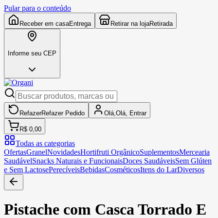
Pular para o conteúdo
Receber em casa
Entrega
Retirar na loja
Retirada
Informe seu CEP
Refazer
Refazer
Pedido
Olá,
Olá,
Entrar
R$ 0,00
Todas as categorias
Ofertas
Granel
Novidades
Hortifruti Orgânico
Suplementos
Mercearia
Saudável
Snacks Naturais e Funcionais
Doces Saudáveis
Sem Glúten
e Sem Lactose
Perecíveis
Bebidas
Cosméticos
Itens do Lar
Diversos
Pistache com Casca Torrado E