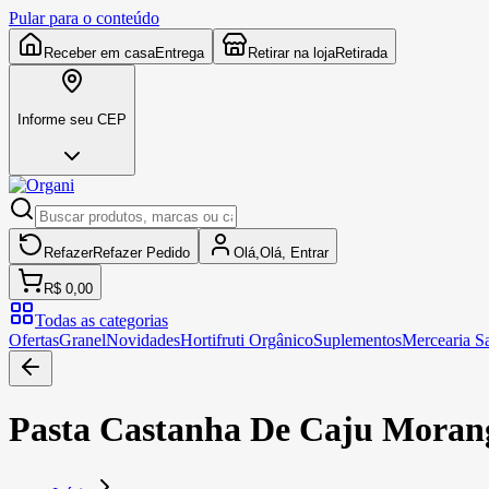
Pular para o conteúdo
Receber em casa
Entrega
Retirar na loja
Retirada
Informe seu CEP
Refazer
Refazer
Pedido
Olá,
Olá,
Entrar
R$ 0,00
Todas as categorias
Ofertas
Granel
Novidades
Hortifruti Orgânico
Suplementos
Mercearia S
Pasta Castanha De Caju Moran