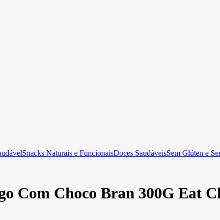
audável
Snacks Naturais e Funcionais
Doces Saudáveis
Sem Glúten e Se
go Com Choco Bran 300G Eat C