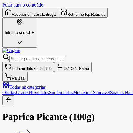
Pular para o conteúdo
Receber em casa
Entrega
Retirar na loja
Retirada
Informe seu CEP
Refazer
Refazer
Pedido
Olá,
Olá,
Entrar
R$ 0,00
Todas as categorias
Ofertas
Granel
Novidades
Suplementos
Mercearia Saudável
Snacks Natu
Paprica Picante (100g)