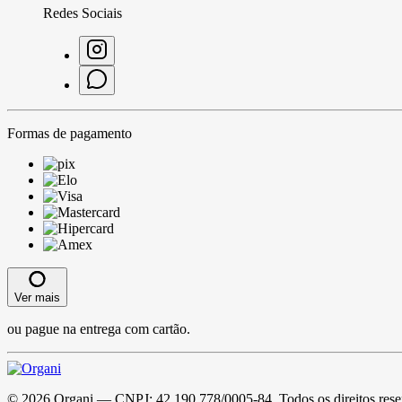
Redes Sociais
Formas de pagamento
Ver mais
ou pague na entrega com cartão.
©
2026
Organi
— CNPJ:
42.190.778/0005-84
. Todos os direitos res