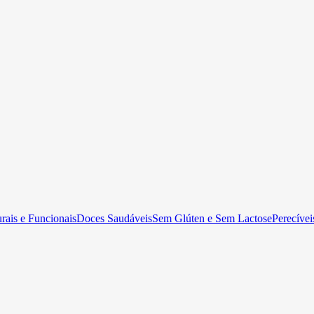
rais e Funcionais
Doces Saudáveis
Sem Glúten e Sem Lactose
Perecívei