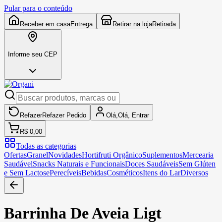
Pular para o conteúdo
Receber em casa
Entrega
Retirar na loja
Retirada
Informe seu CEP
Refazer
Refazer
Pedido
Olá,
Olá,
Entrar
R$ 0,00
Todas as categorias
Ofertas
Granel
Novidades
Hortifruti Orgânico
Suplementos
Mercearia
Saudável
Snacks Naturais e Funcionais
Doces Saudáveis
Sem Glúten
e Sem Lactose
Perecíveis
Bebidas
Cosméticos
Itens do Lar
Diversos
Barrinha De Aveia Ligt