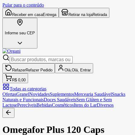
Pular para o conteúdo
Receber em casa
Entrega
Retirar na loja
Retirada
Informe seu CEP
Refazer
Refazer
Pedido
Olá,
Olá,
Entrar
R$ 0,00
Todas as categorias
Ofertas
Granel
Novidades
Suplementos
Mercearia Saudável
Snacks
Naturais e Funcionais
Doces Saudáveis
Sem Glúten e Sem
Lactose
Perecíveis
Bebidas
Cosméticos
Itens do Lar
Diversos
Omegafor Plus 120 Caps