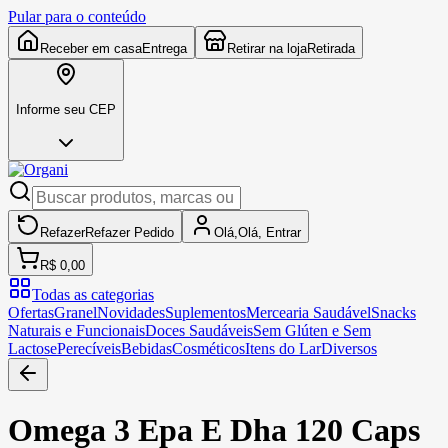
Pular para o conteúdo
Receber em casa
Entrega
Retirar na loja
Retirada
Informe seu CEP
Refazer
Refazer
Pedido
Olá,
Olá,
Entrar
R$ 0,00
Todas as categorias
Ofertas
Granel
Novidades
Suplementos
Mercearia Saudável
Snacks
Naturais e Funcionais
Doces Saudáveis
Sem Glúten e Sem
Lactose
Perecíveis
Bebidas
Cosméticos
Itens do Lar
Diversos
Omega 3 Epa E Dha 120 Caps