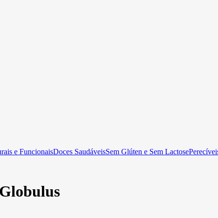
rais e Funcionais
Doces Saudáveis
Sem Glúten e Sem Lactose
Perecívei
 Globulus