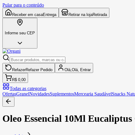
Pular para o conteúdo
Receber em casa
Entrega
Retirar na loja
Retirada
Informe seu CEP
Refazer
Refazer
Pedido
Olá,
Olá,
Entrar
R$ 0,00
Todas as categorias
Ofertas
Granel
Novidades
Suplementos
Mercearia Saudável
Snacks Natu
Oleo Essencial 10Ml Eucaliptus