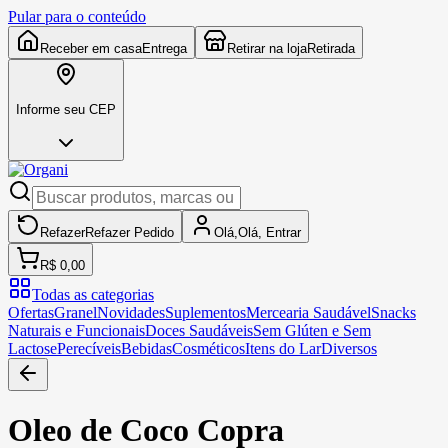
Pular para o conteúdo
Receber em casa
Entrega
Retirar na loja
Retirada
Informe seu CEP
Refazer
Refazer
Pedido
Olá,
Olá,
Entrar
R$ 0,00
Todas as categorias
Ofertas
Granel
Novidades
Suplementos
Mercearia Saudável
Snacks
Naturais e Funcionais
Doces Saudáveis
Sem Glúten e Sem
Lactose
Perecíveis
Bebidas
Cosméticos
Itens do Lar
Diversos
Oleo de Coco Copra