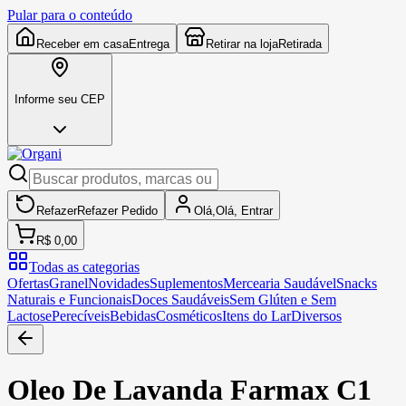
Pular para o conteúdo
Receber em casa
Entrega
Retirar na loja
Retirada
Informe seu CEP
Refazer
Refazer
Pedido
Olá,
Olá,
Entrar
R$ 0,00
Todas as categorias
Ofertas
Granel
Novidades
Suplementos
Mercearia Saudável
Snacks
Naturais e Funcionais
Doces Saudáveis
Sem Glúten e Sem
Lactose
Perecíveis
Bebidas
Cosméticos
Itens do Lar
Diversos
Oleo De Lavanda Farmax C1