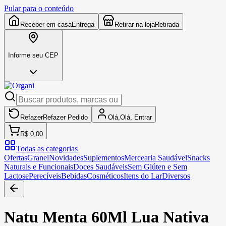
Pular para o conteúdo
Receber em casa
Entrega
Retirar na loja
Retirada
Informe seu CEP
Refazer
Refazer
Pedido
Olá,
Olá,
Entrar
R$ 0,00
Todas as categorias
Ofertas
Granel
Novidades
Suplementos
Mercearia Saudável
Snacks
Naturais e Funcionais
Doces Saudáveis
Sem Glúten e Sem
Lactose
Perecíveis
Bebidas
Cosméticos
Itens do Lar
Diversos
Natu Menta 60Ml Lua Nativa