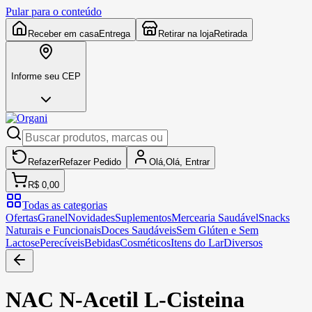
Pular para o conteúdo
Receber em casa
Entrega
Retirar na loja
Retirada
Informe seu CEP
Refazer
Refazer
Pedido
Olá,
Olá,
Entrar
R$ 0,00
Todas as categorias
Ofertas
Granel
Novidades
Suplementos
Mercearia Saudável
Snacks
Naturais e Funcionais
Doces Saudáveis
Sem Glúten e Sem
Lactose
Perecíveis
Bebidas
Cosméticos
Itens do Lar
Diversos
NAC N-Acetil L-Cisteina