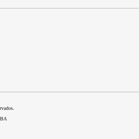
ervados.
- BA