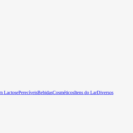
m Lactose
Perecíveis
Bebidas
Cosméticos
Itens do Lar
Diversos