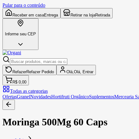
Pular para o conteúdo
Receber em casa
Entrega
Retirar na loja
Retirada
Informe seu CEP
Refazer
Refazer
Pedido
Olá,
Olá,
Entrar
R$ 0,00
Todas as categorias
Ofertas
Granel
Novidades
Hortifruti Orgânico
Suplementos
Mercearia S
Moringa 500Mg 60 Caps