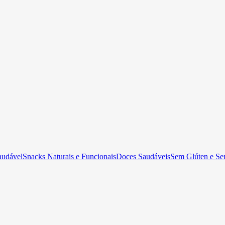
audável
Snacks Naturais e Funcionais
Doces Saudáveis
Sem Glúten e Se