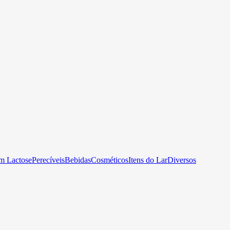
m Lactose
Perecíveis
Bebidas
Cosméticos
Itens do Lar
Diversos