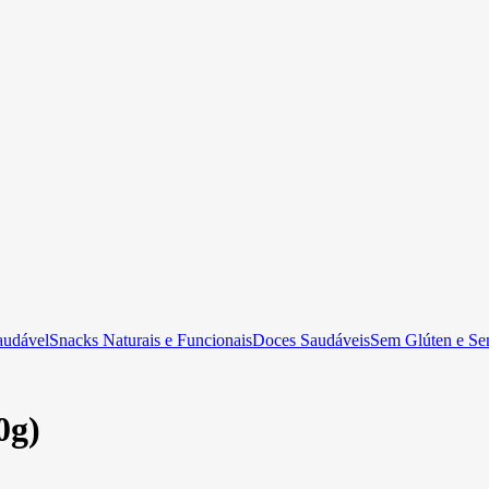
audável
Snacks Naturais e Funcionais
Doces Saudáveis
Sem Glúten e Se
0g)