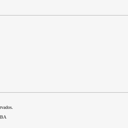
ervados.
- BA