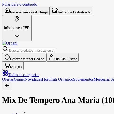
Pular para o conteúdo
Receber em casa
Entrega
Retirar na loja
Retirada
Informe seu CEP
Refazer
Refazer
Pedido
Olá,
Olá,
Entrar
R$ 0,00
Todas as categorias
Ofertas
Granel
Novidades
Hortifruti Orgânico
Suplementos
Mercearia S
Mix De Tempero Ana Maria (10