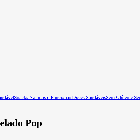
audável
Snacks Naturais e Funcionais
Doces Saudáveis
Sem Glúten e Se
elado Pop