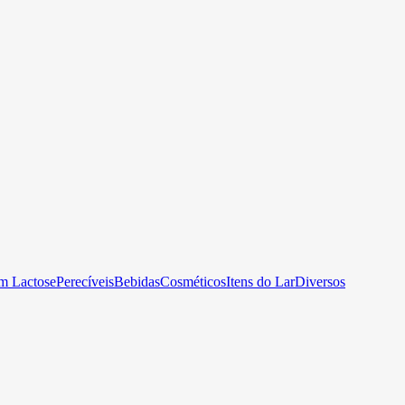
m Lactose
Perecíveis
Bebidas
Cosméticos
Itens do Lar
Diversos