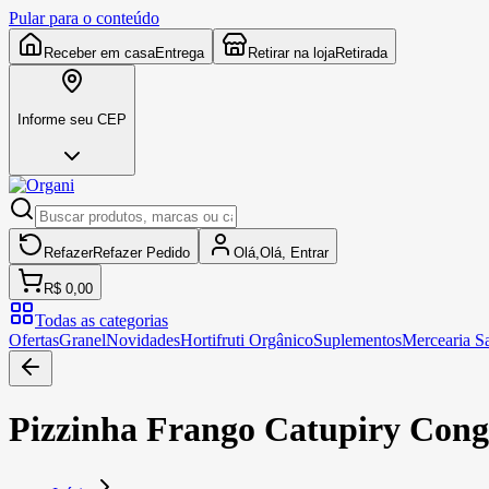
Pular para o conteúdo
Receber em casa
Entrega
Retirar na loja
Retirada
Informe seu CEP
Refazer
Refazer
Pedido
Olá,
Olá,
Entrar
R$ 0,00
Todas as categorias
Ofertas
Granel
Novidades
Hortifruti Orgânico
Suplementos
Mercearia S
Pizzinha Frango Catupiry Cong