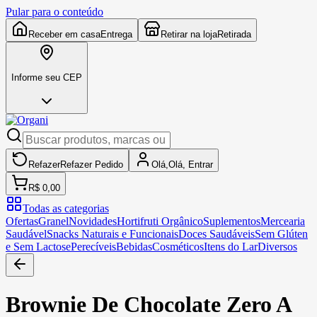
Pular para o conteúdo
Receber em casa
Entrega
Retirar na loja
Retirada
Informe seu CEP
Refazer
Refazer
Pedido
Olá,
Olá,
Entrar
R$ 0,00
Todas as categorias
Ofertas
Granel
Novidades
Hortifruti Orgânico
Suplementos
Mercearia
Saudável
Snacks Naturais e Funcionais
Doces Saudáveis
Sem Glúten
e Sem Lactose
Perecíveis
Bebidas
Cosméticos
Itens do Lar
Diversos
Brownie De Chocolate Zero A