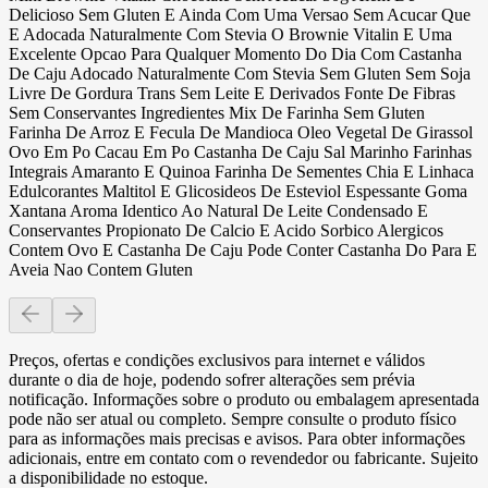
Delicioso Sem Gluten E Ainda Com Uma Versao Sem Acucar Que
E Adocada Naturalmente Com Stevia O Brownie Vitalin E Uma
Excelente Opcao Para Qualquer Momento Do Dia Com Castanha
De Caju Adocado Naturalmente Com Stevia Sem Gluten Sem Soja
Livre De Gordura Trans Sem Leite E Derivados Fonte De Fibras
Sem Conservantes Ingredientes Mix De Farinha Sem Gluten
Farinha De Arroz E Fecula De Mandioca Oleo Vegetal De Girassol
Ovo Em Po Cacau Em Po Castanha De Caju Sal Marinho Farinhas
Integrais Amaranto E Quinoa Farinha De Sementes Chia E Linhaca
Edulcorantes Maltitol E Glicosideos De Esteviol Espessante Goma
Xantana Aroma Identico Ao Natural De Leite Condensado E
Conservantes Propionato De Calcio E Acido Sorbico Alergicos
Contem Ovo E Castanha De Caju Pode Conter Castanha Do Para E
Aveia Nao Contem Gluten
Preços, ofertas e condições exclusivos para internet e válidos
durante o dia de hoje, podendo sofrer alterações sem prévia
notificação. Informações sobre o produto ou embalagem apresentada
pode não ser atual ou completo. Sempre consulte o produto físico
para as informações mais precisas e avisos. Para obter informações
adicionais, entre em contato com o revendedor ou fabricante. Sujeito
a disponibilidade no estoque.