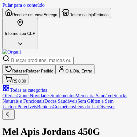
Pular para o conteúdo
Receber em casa
Entrega
Retirar na loja
Retirada
Informe seu CEP
Refazer
Refazer
Pedido
Olá,
Olá,
Entrar
R$ 0,00
Todas as categorias
Ofertas
Granel
Novidades
Suplementos
Mercearia Saudável
Snacks
Naturais e Funcionais
Doces Saudáveis
Sem Glúten e Sem
Lactose
Perecíveis
Bebidas
Cosméticos
Itens do Lar
Diversos
Mel Apis Jordans 450G