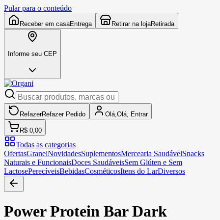
Pular para o conteúdo
Receber em casa
Entrega
Retirar na loja
Retirada
Informe seu CEP
Refazer
Refazer
Pedido
Olá,
Olá,
Entrar
R$ 0,00
Todas as categorias
Ofertas
Granel
Novidades
Suplementos
Mercearia Saudável
Snacks
Naturais e Funcionais
Doces Saudáveis
Sem Glúten e Sem
Lactose
Perecíveis
Bebidas
Cosméticos
Itens do Lar
Diversos
Power Protein Bar Dark