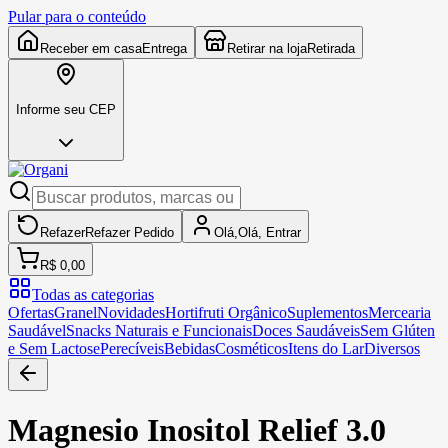
Pular para o conteúdo
Receber em casa
Entrega
Retirar na loja
Retirada
Informe seu CEP
Refazer
Refazer
Pedido
Olá,
Olá,
Entrar
R$ 0,00
Todas as categorias
Ofertas
Granel
Novidades
Hortifruti Orgânico
Suplementos
Mercearia
Saudável
Snacks Naturais e Funcionais
Doces Saudáveis
Sem Glúten
e Sem Lactose
Perecíveis
Bebidas
Cosméticos
Itens do Lar
Diversos
Magnesio Inositol Relief 3.0