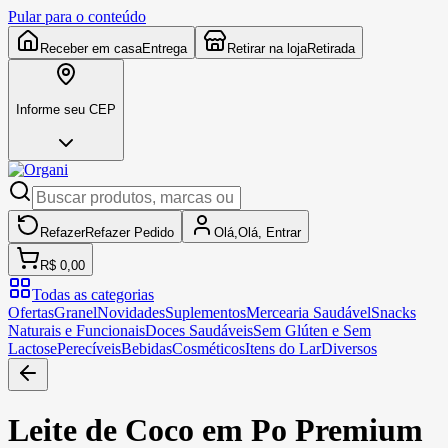
Pular para o conteúdo
Receber em casa
Entrega
Retirar na loja
Retirada
Informe seu CEP
Refazer
Refazer
Pedido
Olá,
Olá,
Entrar
R$ 0,00
Todas as categorias
Ofertas
Granel
Novidades
Suplementos
Mercearia Saudável
Snacks
Naturais e Funcionais
Doces Saudáveis
Sem Glúten e Sem
Lactose
Perecíveis
Bebidas
Cosméticos
Itens do Lar
Diversos
Leite de Coco em Po Premium