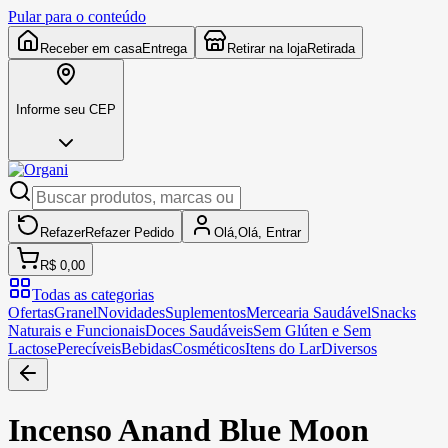
Pular para o conteúdo
Receber em casa
Entrega
Retirar na loja
Retirada
Informe seu CEP
Refazer
Refazer
Pedido
Olá,
Olá,
Entrar
R$ 0,00
Todas as categorias
Ofertas
Granel
Novidades
Suplementos
Mercearia Saudável
Snacks
Naturais e Funcionais
Doces Saudáveis
Sem Glúten e Sem
Lactose
Perecíveis
Bebidas
Cosméticos
Itens do Lar
Diversos
Incenso Anand Blue Moon