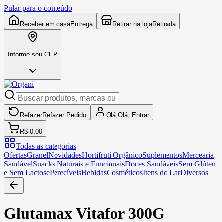
Pular para o conteúdo
Receber em casa
Entrega
Retirar na loja
Retirada
Informe seu CEP
Refazer
Refazer
Pedido
Olá,
Olá,
Entrar
R$ 0,00
Todas as categorias
Ofertas
Granel
Novidades
Hortifruti Orgânico
Suplementos
Mercearia
Saudável
Snacks Naturais e Funcionais
Doces Saudáveis
Sem Glúten
e Sem Lactose
Perecíveis
Bebidas
Cosméticos
Itens do Lar
Diversos
Glutamax Vitafor 300G