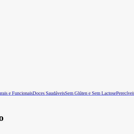
rais e Funcionais
Doces Saudáveis
Sem Glúten e Sem Lactose
Perecívei
o