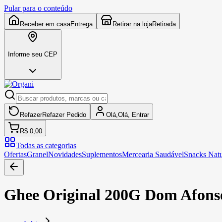
Pular para o conteúdo
Receber em casa
Entrega
Retirar na loja
Retirada
Informe seu CEP
Refazer
Refazer
Pedido
Olá,
Olá,
Entrar
R$ 0,00
Todas as categorias
Ofertas
Granel
Novidades
Suplementos
Mercearia Saudável
Snacks Natu
Ghee Original 200G Dom Afons