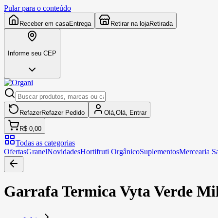
Pular para o conteúdo
Receber em casa
Entrega
Retirar na loja
Retirada
Informe seu CEP
Refazer
Refazer
Pedido
Olá,
Olá,
Entrar
R$ 0,00
Todas as categorias
Ofertas
Granel
Novidades
Hortifruti Orgânico
Suplementos
Mercearia S
Garrafa Termica Vyta Verde Mi