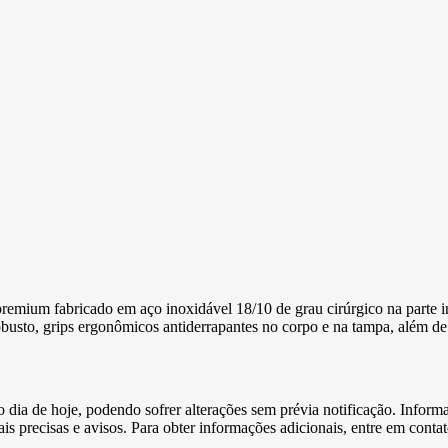
emium fabricado em aço inoxidável 18/10 de grau cirúrgico na parte in
obusto, grips ergonômicos antiderrapantes no corpo e na tampa, além d
e o dia de hoje, podendo sofrer alterações sem prévia notificação. Inf
s precisas e avisos. Para obter informações adicionais, entre em conta