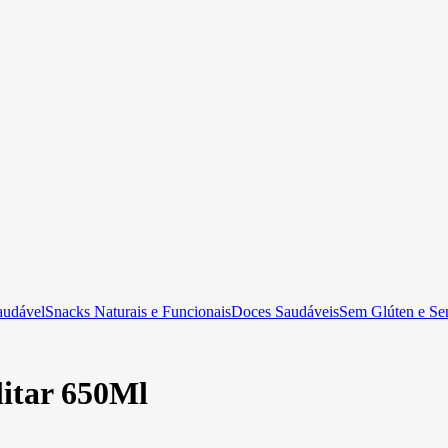
audável
Snacks Naturais e Funcionais
Doces Saudáveis
Sem Glúten e Se
litar 650Ml