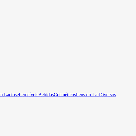
m Lactose
Perecíveis
Bebidas
Cosméticos
Itens do Lar
Diversos