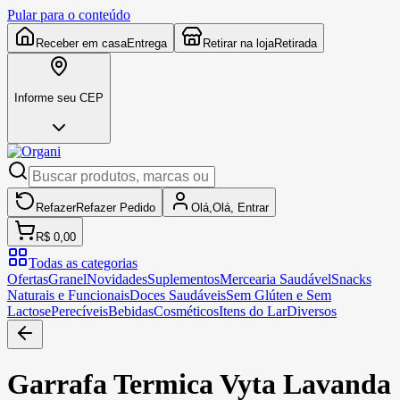
Pular para o conteúdo
Receber em casa
Entrega
Retirar na loja
Retirada
Informe seu CEP
Refazer
Refazer
Pedido
Olá,
Olá,
Entrar
R$ 0,00
Todas as categorias
Ofertas
Granel
Novidades
Suplementos
Mercearia Saudável
Snacks
Naturais e Funcionais
Doces Saudáveis
Sem Glúten e Sem
Lactose
Perecíveis
Bebidas
Cosméticos
Itens do Lar
Diversos
Garrafa Termica Vyta Lavanda