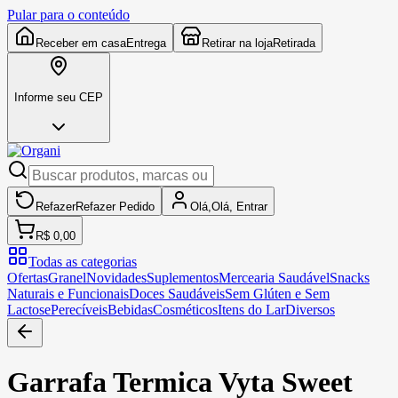
Pular para o conteúdo
Receber em casa
Entrega
Retirar na loja
Retirada
Informe seu CEP
Refazer
Refazer
Pedido
Olá,
Olá,
Entrar
R$ 0,00
Todas as categorias
Ofertas
Granel
Novidades
Suplementos
Mercearia Saudável
Snacks
Naturais e Funcionais
Doces Saudáveis
Sem Glúten e Sem
Lactose
Perecíveis
Bebidas
Cosméticos
Itens do Lar
Diversos
Garrafa Termica Vyta Sweet