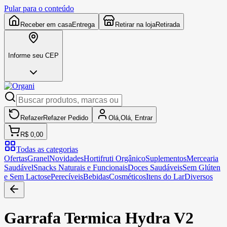
Pular para o conteúdo
Receber em casa
Entrega
Retirar na loja
Retirada
Informe seu CEP
Refazer
Refazer
Pedido
Olá,
Olá,
Entrar
R$ 0,00
Todas as categorias
Ofertas
Granel
Novidades
Hortifruti Orgânico
Suplementos
Mercearia
Saudável
Snacks Naturais e Funcionais
Doces Saudáveis
Sem Glúten
e Sem Lactose
Perecíveis
Bebidas
Cosméticos
Itens do Lar
Diversos
Garrafa Termica Hydra V2