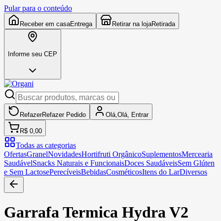
Pular para o conteúdo
Receber em casa
Entrega
Retirar na loja
Retirada
Informe seu CEP
Refazer
Refazer
Pedido
Olá,
Olá,
Entrar
R$ 0,00
Todas as categorias
Ofertas
Granel
Novidades
Hortifruti Orgânico
Suplementos
Mercearia
Saudável
Snacks Naturais e Funcionais
Doces Saudáveis
Sem Glúten
e Sem Lactose
Perecíveis
Bebidas
Cosméticos
Itens do Lar
Diversos
Garrafa Termica Hydra V2