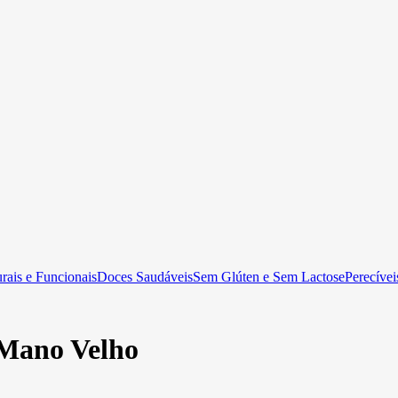
rais e Funcionais
Doces Saudáveis
Sem Glúten e Sem Lactose
Perecívei
Mano Velho