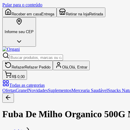
Pular para o conteúdo
Receber em casa
Entrega
Retirar na loja
Retirada
Informe seu CEP
Refazer
Refazer
Pedido
Olá,
Olá,
Entrar
R$ 0,00
Todas as categorias
Ofertas
Granel
Novidades
Suplementos
Mercearia Saudável
Snacks Natu
Fuba De Milho Organico 500G 