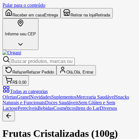
Pular para o conteúdo
Receber em casa
Entrega
Retirar na loja
Retirada
Informe seu CEP
Refazer
Refazer
Pedido
Olá,
Olá,
Entrar
R$ 0,00
Todas as categorias
Ofertas
Granel
Novidades
Suplementos
Mercearia Saudável
Snacks
Naturais e Funcionais
Doces Saudáveis
Sem Glúten e Sem
Lactose
Perecíveis
Bebidas
Cosméticos
Itens do Lar
Diversos
Frutas Cristalizadas (100g)