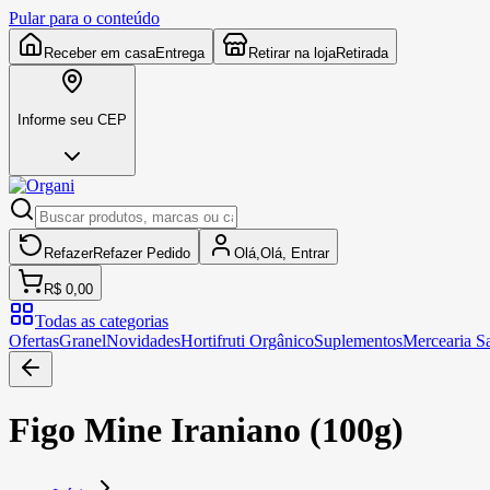
Pular para o conteúdo
Receber em casa
Entrega
Retirar na loja
Retirada
Informe seu CEP
Refazer
Refazer
Pedido
Olá,
Olá,
Entrar
R$ 0,00
Todas as categorias
Ofertas
Granel
Novidades
Hortifruti Orgânico
Suplementos
Mercearia S
Figo Mine Iraniano (100g)