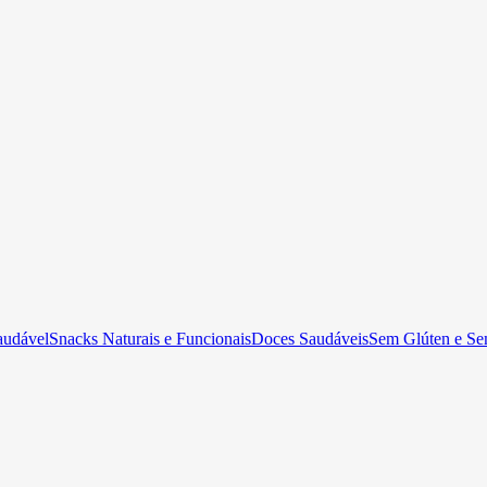
audável
Snacks Naturais e Funcionais
Doces Saudáveis
Sem Glúten e Se