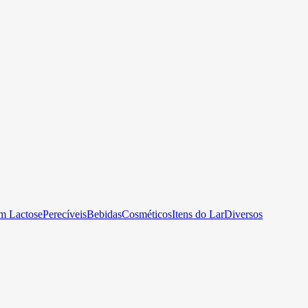
m Lactose
Perecíveis
Bebidas
Cosméticos
Itens do Lar
Diversos