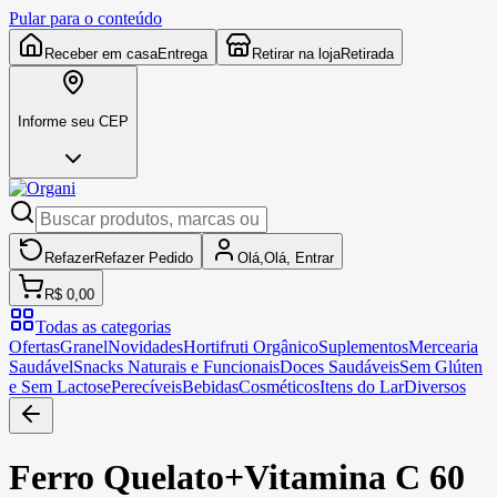
Pular para o conteúdo
Receber em casa
Entrega
Retirar na loja
Retirada
Informe seu CEP
Refazer
Refazer
Pedido
Olá,
Olá,
Entrar
R$ 0,00
Todas as categorias
Ofertas
Granel
Novidades
Hortifruti Orgânico
Suplementos
Mercearia
Saudável
Snacks Naturais e Funcionais
Doces Saudáveis
Sem Glúten
e Sem Lactose
Perecíveis
Bebidas
Cosméticos
Itens do Lar
Diversos
Ferro Quelato+Vitamina C 60