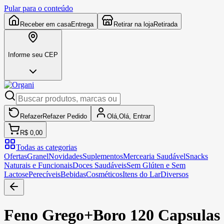
Pular para o conteúdo
Receber em casa
Entrega
Retirar na loja
Retirada
Informe seu CEP
Refazer
Refazer
Pedido
Olá,
Olá,
Entrar
R$ 0,00
Todas as categorias
Ofertas
Granel
Novidades
Suplementos
Mercearia Saudável
Snacks
Naturais e Funcionais
Doces Saudáveis
Sem Glúten e Sem
Lactose
Perecíveis
Bebidas
Cosméticos
Itens do Lar
Diversos
Feno Grego+Boro 120 Capsulas