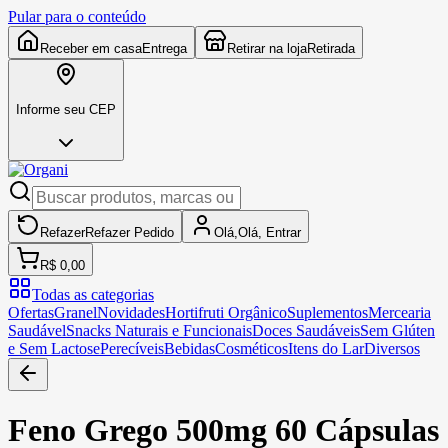
Pular para o conteúdo
Receber em casa
Entrega
Retirar na loja
Retirada
Informe seu CEP
Refazer
Refazer
Pedido
Olá,
Olá,
Entrar
R$ 0,00
Todas as categorias
Ofertas
Granel
Novidades
Hortifruti Orgânico
Suplementos
Mercearia
Saudável
Snacks Naturais e Funcionais
Doces Saudáveis
Sem Glúten
e Sem Lactose
Perecíveis
Bebidas
Cosméticos
Itens do Lar
Diversos
Feno Grego 500mg 60 Cápsulas