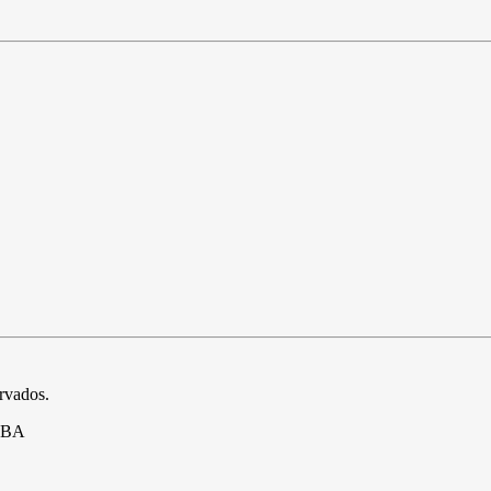
ervados.
- BA