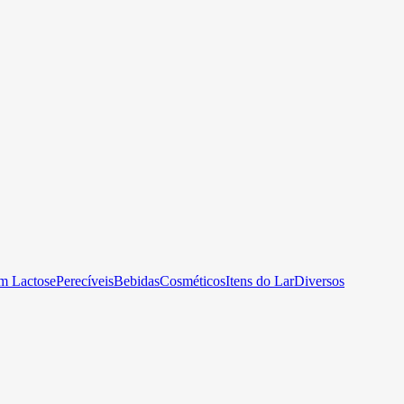
m Lactose
Perecíveis
Bebidas
Cosméticos
Itens do Lar
Diversos