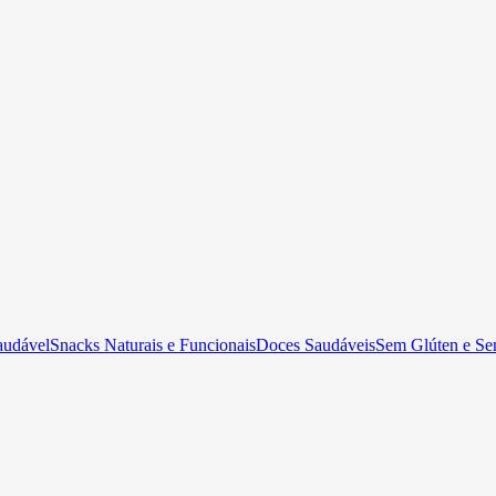
audável
Snacks Naturais e Funcionais
Doces Saudáveis
Sem Glúten e Se