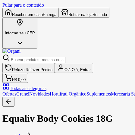
Pular para o conteúdo
Receber em casa
Entrega
Retirar na loja
Retirada
Informe seu CEP
Refazer
Refazer
Pedido
Olá,
Olá,
Entrar
R$ 0,00
Todas as categorias
Ofertas
Granel
Novidades
Hortifruti Orgânico
Suplementos
Mercearia S
Equaliv Body Cookies 18G