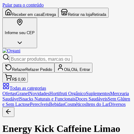
Pular para o conteúdo
Receber em casa
Entrega
Retirar na loja
Retirada
Informe seu CEP
Refazer
Refazer
Pedido
Olá,
Olá,
Entrar
R$ 0,00
Todas as categorias
Ofertas
Granel
Novidades
Hortifruti Orgânico
Suplementos
Mercearia
Saudável
Snacks Naturais e Funcionais
Doces Saudáveis
Sem Glúten
e Sem Lactose
Perecíveis
Bebidas
Cosméticos
Itens do Lar
Diversos
Energy Kick Caffeine Limao