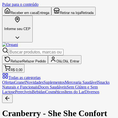
Pular para o conteúdo
Receber em casa
Entrega
Retirar na loja
Retirada
Informe seu CEP
Refazer
Refazer
Pedido
Olá,
Olá,
Entrar
R$ 0,00
Todas as categorias
Ofertas
Granel
Novidades
Suplementos
Mercearia Saudável
Snacks
Naturais e Funcionais
Doces Saudáveis
Sem Glúten e Sem
Lactose
Perecíveis
Bebidas
Cosméticos
Itens do Lar
Diversos
Cranberry - She She Confort