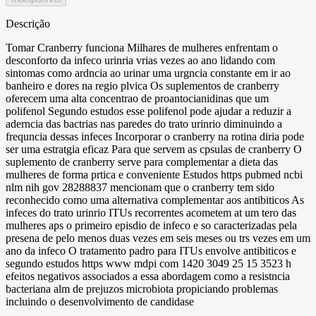
Descrição
Tomar Cranberry funciona Milhares de mulheres enfrentam o
desconforto da infeco urinria vrias vezes ao ano lidando com
sintomas como ardncia ao urinar uma urgncia constante em ir ao
banheiro e dores na regio plvica Os suplementos de cranberry
oferecem uma alta concentrao de proantocianidinas que um
polifenol Segundo estudos esse polifenol pode ajudar a reduzir a
aderncia das bactrias nas paredes do trato urinrio diminuindo a
frequncia dessas infeces Incorporar o cranberry na rotina diria pode
ser uma estratgia eficaz Para que servem as cpsulas de cranberry O
suplemento de cranberry serve para complementar a dieta das
mulheres de forma prtica e conveniente Estudos https pubmed ncbi
nlm nih gov 28288837 mencionam que o cranberry tem sido
reconhecido como uma alternativa complementar aos antibiticos As
infeces do trato urinrio ITUs recorrentes acometem at um tero das
mulheres aps o primeiro episdio de infeco e so caracterizadas pela
presena de pelo menos duas vezes em seis meses ou trs vezes em um
ano da infeco O tratamento padro para ITUs envolve antibiticos e
segundo estudos https www mdpi com 1420 3049 25 15 3523 h
efeitos negativos associados a essa abordagem como a resistncia
bacteriana alm de prejuzos microbiota propiciando problemas
incluindo o desenvolvimento de candidase