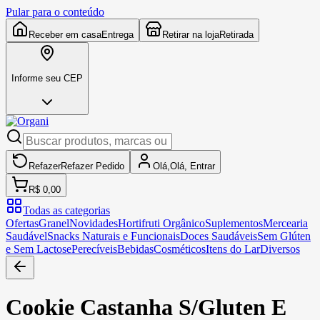
Pular para o conteúdo
Receber em casa
Entrega
Retirar na loja
Retirada
Informe seu CEP
Refazer
Refazer
Pedido
Olá,
Olá,
Entrar
R$ 0,00
Todas as categorias
Ofertas
Granel
Novidades
Hortifruti Orgânico
Suplementos
Mercearia
Saudável
Snacks Naturais e Funcionais
Doces Saudáveis
Sem Glúten
e Sem Lactose
Perecíveis
Bebidas
Cosméticos
Itens do Lar
Diversos
Cookie Castanha S/Gluten E