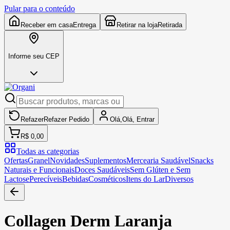
Pular para o conteúdo
Receber em casa
Entrega
Retirar na loja
Retirada
Informe seu CEP
Refazer
Refazer
Pedido
Olá,
Olá,
Entrar
R$ 0,00
Todas as categorias
Ofertas
Granel
Novidades
Suplementos
Mercearia Saudável
Snacks
Naturais e Funcionais
Doces Saudáveis
Sem Glúten e Sem
Lactose
Perecíveis
Bebidas
Cosméticos
Itens do Lar
Diversos
Collagen Derm Laranja