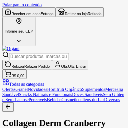
Pular para o conteúdo
Receber em casa
Entrega
Retirar na loja
Retirada
Informe seu CEP
Refazer
Refazer
Pedido
Olá,
Olá,
Entrar
R$ 0,00
Todas as categorias
Ofertas
Granel
Novidades
Hortifruti Orgânico
Suplementos
Mercearia
Saudável
Snacks Naturais e Funcionais
Doces Saudáveis
Sem Glúten
e Sem Lactose
Perecíveis
Bebidas
Cosméticos
Itens do Lar
Diversos
Collagen Derm Cranberry