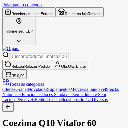
Pular para o conteúdo
Receber em casa
Entrega
Retirar na loja
Retirada
Informe seu CEP
Refazer
Refazer
Pedido
Olá,
Olá,
Entrar
R$ 0,00
Todas as categorias
Ofertas
Granel
Novidades
Suplementos
Mercearia Saudável
Snacks
Naturais e Funcionais
Doces Saudáveis
Sem Glúten e Sem
Lactose
Perecíveis
Bebidas
Cosméticos
Itens do Lar
Diversos
Coezima Q10 Vitafor 60