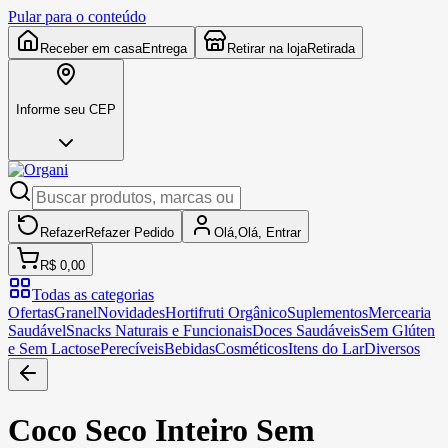
Pular para o conteúdo
Receber em casa
Entrega
Retirar na loja
Retirada
Informe seu CEP
Refazer
Refazer
Pedido
Olá,
Olá,
Entrar
R$ 0,00
Todas as categorias
Ofertas
Granel
Novidades
Hortifruti Orgânico
Suplementos
Mercearia
Saudável
Snacks Naturais e Funcionais
Doces Saudáveis
Sem Glúten
e Sem Lactose
Perecíveis
Bebidas
Cosméticos
Itens do Lar
Diversos
Coco Seco Inteiro Sem