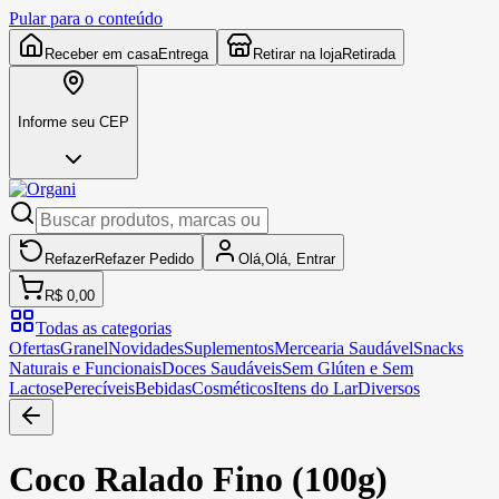
Pular para o conteúdo
Receber em casa
Entrega
Retirar na loja
Retirada
Informe seu CEP
Refazer
Refazer
Pedido
Olá,
Olá,
Entrar
R$ 0,00
Todas as categorias
Ofertas
Granel
Novidades
Suplementos
Mercearia Saudável
Snacks
Naturais e Funcionais
Doces Saudáveis
Sem Glúten e Sem
Lactose
Perecíveis
Bebidas
Cosméticos
Itens do Lar
Diversos
Coco Ralado Fino (100g)